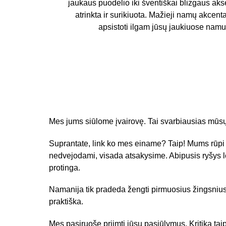
jaukaus puodelio iki šventiškai blizgaus ak
atrinkta ir surikiuota. Mažieji namų akcent
apsistoti ilgam jūsų jaukiuose namuo
Mes jums siūlome įvairovę. Tai svarbiausias mūsų
Suprantate, link ko mes einame? Taip! Mums rūpi kl
nedvejodami, visada atsakysime. Abipusis ryšys l
protinga.
Namanija tik pradeda žengti pirmuosius žingsnius. 
praktiška.
Mes pasiruošę priimti jūsų pasiūlymus. Kritika taip