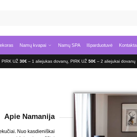
Ie
ekoras
Namų kvapai
Namų SPA
Išparduotuvė
Kontakta
PIRK UŽ
30€
– 1 aliejukas dovanų, PIRK UŽ
50€
– 2 aliejukai dovanų
Apie Namanija
iekučiai. Nuo kasdieniškai