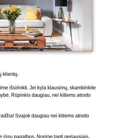
 klientų.
me išsirinkti. Jei kyla klausimų, skambinkite
ybė. Rūpinkis daugiau, nei kitiems atrodo
pradžia! Svajok daugiau nei kitiems atrodo
be jūsų pagalbos. Norime tapti geriausiais.