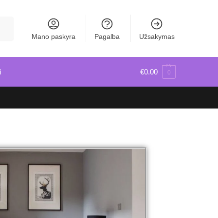
škoti
Mano paskyra
Pagalba
Užsakymas
i
€
0.00
0