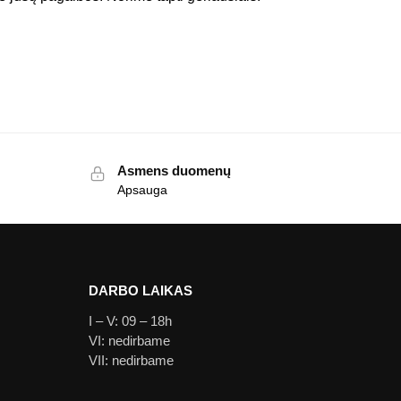
Asmens duomenų
Apsauga
DARBO LAIKAS
I – V: 09 – 18h
VI: nedirbame
VII: nedirbame