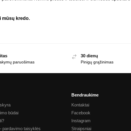
Tai mūsų kredo.
itas
30 dienų
akymų paruošimas
Pinigų grąžinimas
Bendraukime
skyra
Kontaktai
imo būdai
Facebook
ti?
Instagram
– pardavimo taisyklės
Straipsniai