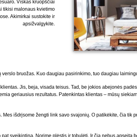
sesuaro. Viskas kruopščiai
ai tikisi malonaus kvietimo
se. Akimirkai sustokite ir
apsižvalgykite.
 verslo bruožas. Kuo daugiau pasirinkimo, tuo daugiau laimingų
ientas. Jis, beja, visada teisus. Tad, be jokios abejonės padėsi
emia geriausius rezultatus. Patenkintas klientas – mūsų siekiam
Mes išdrįsome žengti link savo svajonių. O patikėkite, čia tik 
 pat sveikintina. Norime plėstis ir tobulėti. Ir čia nebus apseita 