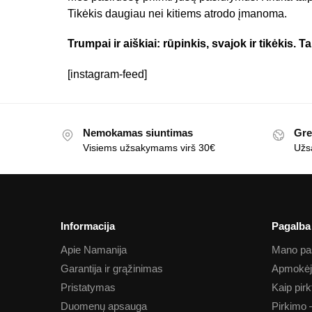
Tikėkis daugiau nei kitiems atrodo įmanoma.
Trumpai ir aiškiai: rūpinkis, svajok ir tikėkis. 
[instagram-feed]
Nemokamas siuntimas
Gre
Visiems užsakymams virš 30€
Užs
Informacija
Pagalba
Apie Namanija
Mano pa
Garantija ir grąžinimas
Apmokėj
Pristatymas
Kaip pirk
Duomenų apsauga
Pirkimo 