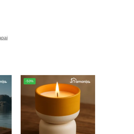
pai
-50%