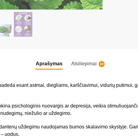
Aprašymas
Atsiliepimai
10
 padeda esant astmai, diegliams, karščiavimui, vidurių putimui, 
nkina psichologinis nuovargis ar depresija, veikia stimuliuojanči
po nudegimų, niežulio ar uždegimo.
dantenų uždegimu naudojamas burnos skalavimo skystyje. Garindam
 – uodus.