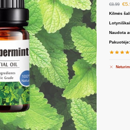
€
5
€
8.99
Kilmės šal
Lotyniškai
Naudota a
Pakuotėje
Neturi