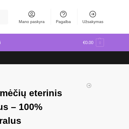
škoti
Mano paskyra
Pagalba
Užsakymas
i
€
0.00
0
rmėčių eterinis
jus – 100%
ralus