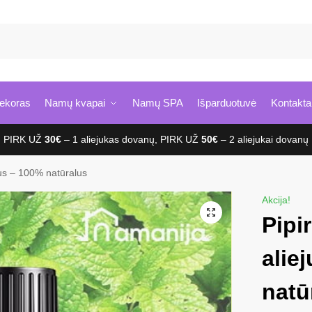
Ie
ekoras
Namų kvapai
Namų SPA
Išparduotuvė
Kontakta
PIRK UŽ
30€
– 1 aliejukas dovanų, PIRK UŽ
50€
– 2 aliejukai dovanų
ejus – 100% natūralus
Akcija!
Pipi
alie
natū