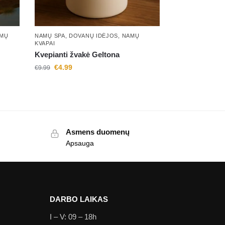
MŲ
NAMŲ SPA
,
DOVANŲ IDĖJOS
,
NAMŲ
KVAPAI
Kvepianti žvakė Geltona
€
4.99
€
9.99
Asmens duomenų
Apsauga
DARBO LAIKAS
I – V: 09 – 18h