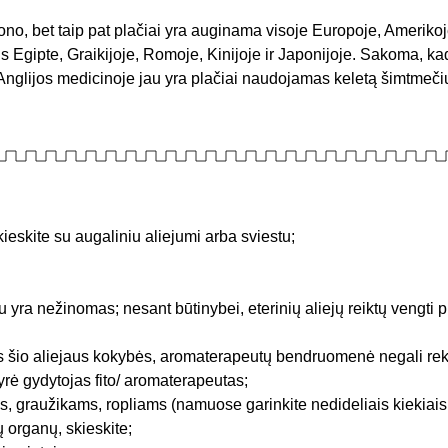
iono, bet taip pat plačiai yra auginama visoje Europoje, Amerikoje
 Egipte, Graikijoje, Romoje, Kinijoje ir Japonijoje. Sakoma, kad
 Anglijos medicinoje jau yra plačiai naudojamas keletą šimtmeči
kieskite su augaliniu aliejumi arba sviestu;
u yra nežinomas; nesant būtinybei, eterinių aliejų reiktų vengti
ės šio aliejaus kokybės, aromaterapeutų bendruomenė negali rek
yrė gydytojas fito/ aromaterapeutas;
 graužikams, ropliams (namuose garinkite nedideliais kiekiais
ų organų, skieskite;