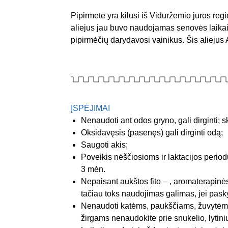
Pipirmetė yra kilusi iš Viduržemio jūros reg
aliejus jau buvo naudojamas senovės laikais
pipirmėčių darydavosi vainikus. Šis aliejus
ĮSPĖJIMAI
Nenaudoti ant odos gryno, gali dirginti; s
Oksidavęsis (pasenęs) gali dirginti odą;
Saugoti akis;
Poveikis nėščiosioms ir laktacijos period
3 mėn.
Nepaisant aukštos fito – , aromaterapin
tačiau toks naudojimas galimas, jei pask
Nenaudoti katėms, paukščiams, žuvytėms,
žirgams nenaudokite prie snukelio, lytini