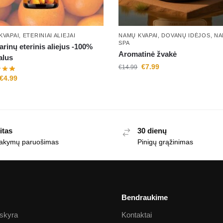
KVAPAI
,
ETERINIAI ALIEJAI
NAMŲ KVAPAI
,
DOVANŲ IDĖJOS
,
NA
SPA
rinų eterinis aliejus -100%
Aromatinė žvakė
alus
€
7.99
€
14.99
€
4.99
itas
30 dienų
akymų paruošimas
Pinigų grąžinimas
Bendraukime
skyra
Kontaktai