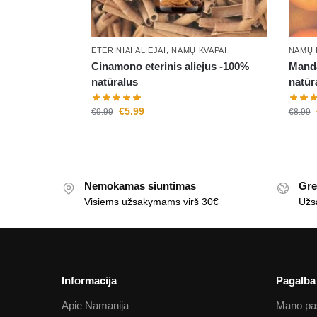
ETERINIAI ALIEJAI
,
NAMŲ KVAPAI
NAMŲ 
Cinamono eterinis aliejus -100%
Manda
natūralus
natūr
€
5.99
€
9.99
€
8.99
Nemokamas siuntimas
Gre
Visiems užsakymams virš 30€
Užs
Informacija
Pagalba
Apie Namanija
Mano pa