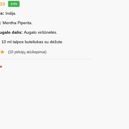
.99
-33%
is:
Indija.
:
Mentha Piperita.
ugalo dalis:
Augalo viršūnėlės.
:
10 ml talpos buteliukas su dėžute.
(
10
pirkėjų atsiliepimai)
me