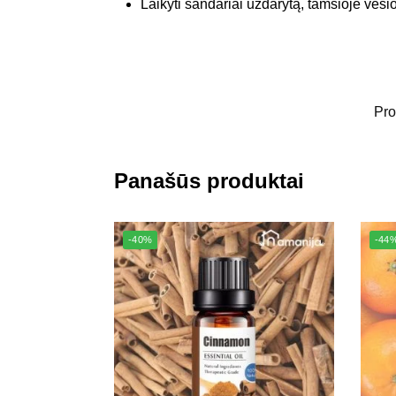
Laikyti sandariai uždarytą, tamsioje vėsio
Pro
Panašūs produktai
-40%
-44