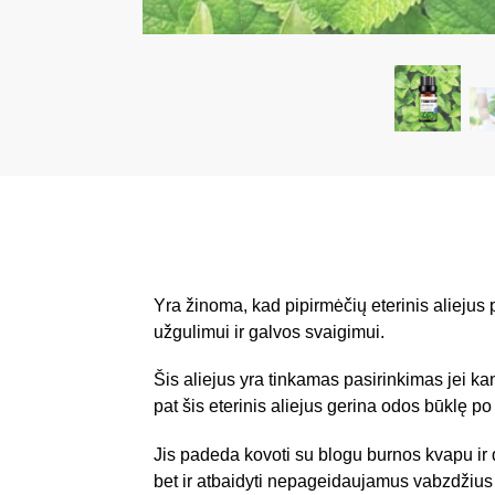
Yra žinoma, kad pipirmėčių eterinis aliejus
užgulimui ir galvos svaigimui.
Šis aliejus yra tinkamas pasirinkimas jei ka
pat šis eterinis aliejus gerina odos būklę 
Jis padeda kovoti su blogu burnos kvapu ir 
bet ir atbaidyti nepageidaujamus vabzdžius