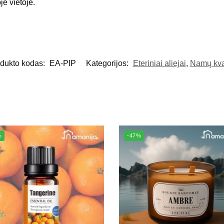
je vietoje.
dukto kodas:
EA-PIP
Kategorijos:
Eteriniai aliejai
,
Namų kva
%
-47%