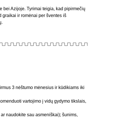
 bei Azijoje. Tyrimai teigia, kad pipirmečių
 graikai ir romėnai per šventes iš
ų.
 pirmus 3 nėštumo mėnesius ir kūdikiams iki
omenduoti vartojimo į vidų gydymo tikslais,
 ar naudokite sau asmeniškai); šunims,