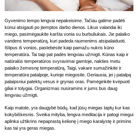
Gyvenimo tempo lengvai nepakeisime. Tačiau galime padėti
kūnui atsigauti po įtemptos darbo dienos. Likus valandai iki
miego, pasimėgaukite karšta vonia su burbuliukais. Jie palaiko
vandens temperatūrą, kuri padeda raumenims atsipalaiduoti.
Išlipus iš vonios, pastebėsite kaip pamažu nukris kūno
temperatūra. Tai taip pat padės lengviau užmigti. Kūnas kaip ir
natūralūs temperatūros svyravimai gamtoje, nakties metu
palaiko žemesnę temperatūrą. Taigi, vakare sumažinkite ir
temperatūra patalpoje, kurioje miegosite. Geriausia, jei į patalpą
palaipsniui patektų vėsus ir grynas oras. Pamėginkite kvėpuoti
giliai ir tolygiai. Organizmas nusiramins ir jums bus daug
lengviau užmigti.
Kaip matote, yra daugybė būdų, kad jūsų miegas taptų kur kas
kokybiškesnis. Sveika mityba, lengva meditacija ir patogi miegui
aplinka užtikrins nepaprastą kelionę į miego karalystę ir primins
kas tai yra geras miegas.