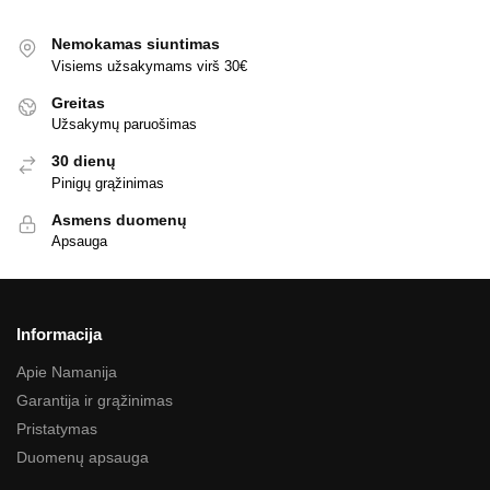
Nemokamas siuntimas
Visiems užsakymams virš 30€
Greitas
Užsakymų paruošimas
30 dienų
Pinigų grąžinimas
Asmens duomenų
Apsauga
Informacija
Apie Namanija
Garantija ir grąžinimas
Pristatymas
Duomenų apsauga