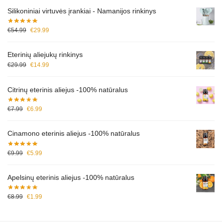
Silikoniniai virtuvės įrankiai - Namanijos rinkinys
€
54.99
€
29.99
Eterinių aliejukų rinkinys
€
29.99
€
14.99
Citrinų eterinis aliejus -100% natūralus
€
7.99
€
6.99
Cinamono eterinis aliejus -100% natūralus
€
9.99
€
5.99
Apelsinų eterinis aliejus -100% natūralus
€
8.99
€
1.99