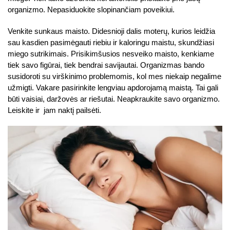
organizmo. Nepasiduokite slopinančiam poveikiui.
Venkite sunkaus maisto. Didesnioji dalis moterų, kurios leidžia
sau kasdien pasimėgauti riebiu ir kaloringu maistu, skundžiasi
miego sutrikimais. Prisikimšusios nesveiko maisto, kenkiame
tiek savo figūrai, tiek bendrai savijautai. Organizmas bando
susidoroti su virškinimo problemomis, kol mes niekaip negalime
užmigti. Vakare pasirinkite lengviau apdorojamą maistą. Tai gali
būti vaisiai, daržovės ar riešutai. Neapkraukite savo organizmo.
Leiskite ir jam naktį pailsėti.