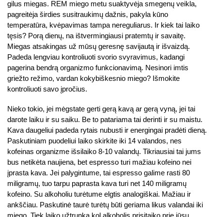
gilus miegas. REM miego metu suaktyvėja smegenų veikla,
pagreitėja širdies susitraukimų dažnis, pakyla kūno
temperatūra, kvėpavimas tampa nereguliarus. Ir kiek tai laiko
tęsis? Porą dienų, na ištvermingiausi pratemtų ir savaitę.
Miegas atsakingas už mūsų geresnę savijautą ir išvaizdą.
Padeda lengviau kontroliuoti svorio svyravimus, kadangi
pagerina bendrą organizmo funkcionavimą. Nesinori imtis
griežto režimo, vardan kokybiškesnio miego? Išmokite
kontroliuoti savo įpročius.
Nieko tokio, jei mėgstate gerti gerą kavą ar gerą vyną, jei tai
darote laiku ir su saiku. Be to patariama tai derinti ir su maistu.
Kava daugeliui padeda rytais nubusti ir energingai pradėti dieną.
Paskutiniam puodeliui laiko skirkite iki 14 valandos, nes
kofeinas organizme išsilaiko 8-10 valandų. Tikriausiai tai jums
bus netikėta naujiena, bet espresso turi mažiau kofeino nei
įprasta kava. Jei palygintume, tai espresso galime rasti 80
miligramų, tuo tarpu paprasta kava turi net 140 miligramų
kofeino. Su alkoholiu turėtume elgtis analogiškai. Mažiau ir
ankščiau. Paskutinė taurė turėtų būti geriama likus valandai iki
miego. Tiek laiko užtrunka kol alkoholis prisitaiko prie jūsų