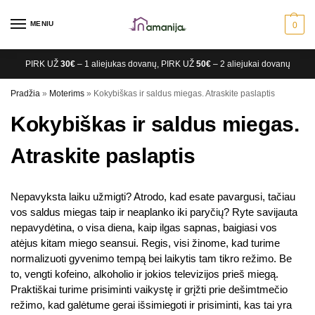
MENIU
0
PIRK UŽ
30€
– 1 aliejukas dovanų, PIRK UŽ
50€
– 2 aliejukai dovanų
Pradžia
»
Moterims
»
Kokybiškas ir saldus miegas. Atraskite paslaptis
Kokybiškas ir saldus miegas.
Atraskite paslaptis
Nepavyksta laiku užmigti? Atrodo, kad esate pavargusi, tačiau
vos saldus miegas taip ir neaplanko iki paryčių? Ryte savijauta
nepavydėtina, o visa diena, kaip ilgas sapnas, baigiasi vos
atėjus kitam miego seansui. Regis, visi žinome, kad turime
normalizuoti gyvenimo tempą bei laikytis tam tikro režimo. Be
to, vengti kofeino, alkoholio ir jokios televizijos prieš miegą.
Praktiškai turime prisiminti vaikystę ir grįžti prie dešimtmečio
režimo, kad galėtume gerai išsimiegoti ir prisiminti, kas tai yra