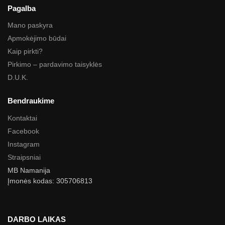
Pagalba
Mano paskyra
Apmokėjimo būdai
Kaip pirkti?
Pirkimo – pardavimo taisyklės
D.U.K.
Bendraukime
Kontaktai
Facebook
Instagram
Straipsniai
MB Namanija
Įmonės kodas: 305706813
DARBO LAIKAS