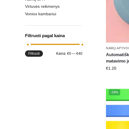
Virtuvės reikmenys
Vonios kambariui
Filtruoti pagal kaina
NAMŲ APYVO
Filtruoti
Kaina:
€0
—
€40
Automatišk
matavimo j
€
1.20
-38%