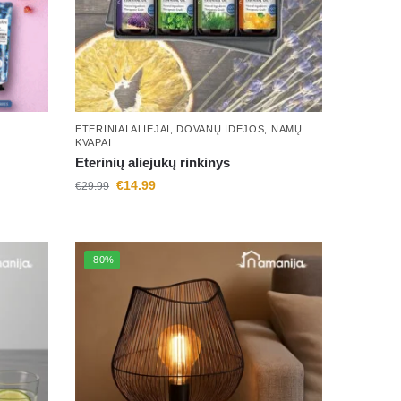
ETERINIAI ALIEJAI
,
DOVANŲ IDĖJOS
,
NAMŲ
KVAPAI
Eterinių aliejukų rinkinys
€
14.99
€
29.99
-80%