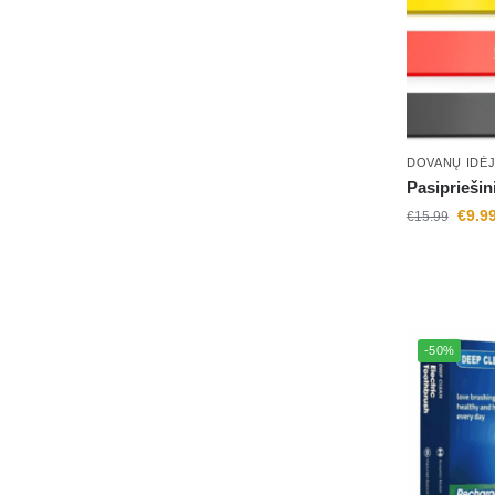
DOVANŲ IDĖ
Pasipriešin
€
9.9
€
15.99
-50%