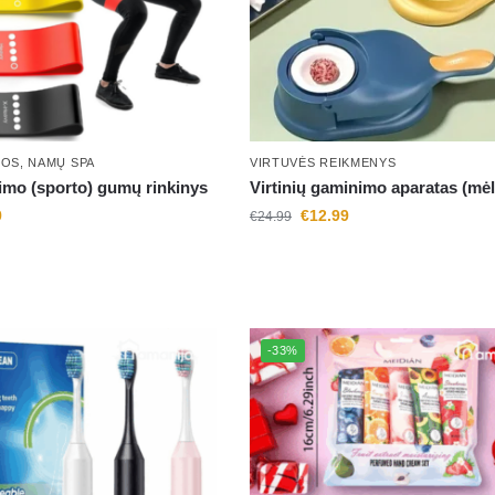
JOS
,
NAMŲ SPA
VIRTUVĖS REIKMENYS
imo (sporto) gumų rinkinys
Virtinių gaminimo aparatas (mė
9
€
12.99
€
24.99
-33%