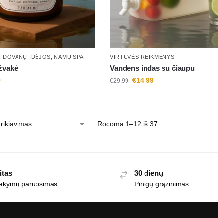
,
DOVANŲ IDĖJOS
,
NAMŲ SPA
VIRTUVĖS REIKMENYS
žvakė
Vandens indas su čiaupu
9
€
14.99
€
29.99
Rodoma 1–12 iš 37
itas
30 dienų
akymų paruošimas
Pinigų grąžinimas