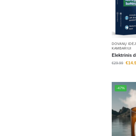
DOVANŲ IDĖ
KAMBARIUI
Elektrinis 
€
14.
€
29.99
-47%