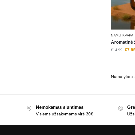
NAMŲ KVAPAI
Aromatinė 
€
7.9
€
14.99
Nemokamas siuntimas
Gre
Visiems užsakymams virš 30€
Užs