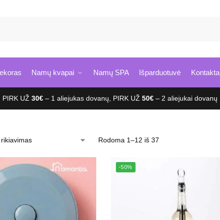
Ie
ekoras
Namų kvapai
Namų SPA
Išparduotuvė
Kontakta
PIRK UŽ
30€
– 1 aliejukas dovanų, PIRK UŽ
50€
– 2 aliejukai dovanų
Rodoma 1–12 iš 37
-50%