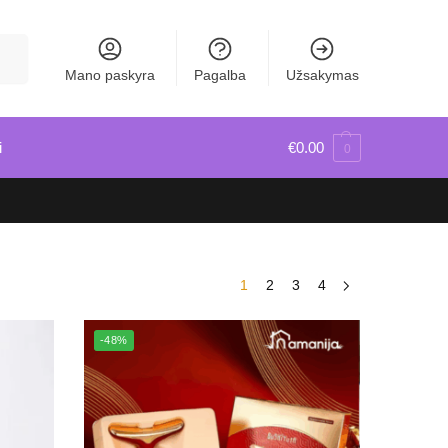
škoti
Mano paskyra
Pagalba
Užsakymas
i
€
0.00
0
1
2
3
4
-48%