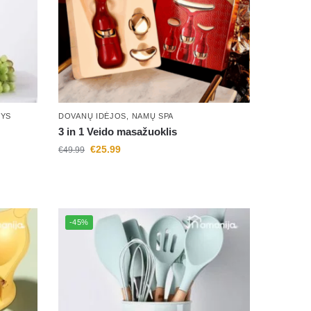
NYS
DOVANŲ IDĖJOS
,
NAMŲ SPA
3 in 1 Veido masažuoklis
€
25.99
€
49.99
-45%