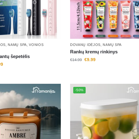
JOS
,
NAMŲ SPA
,
VONIOS
DOVANŲ IDĖJOS
,
NAMŲ SPA
Rankų kremų rinkinys
dantų šepetėlis
€
9.99
€
14.99
99
-50%