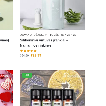
DOVANŲ IDĖJOS
,
VIRTUVĖS REIKMENYS
lynas)
Silikoniniai virtuvės įrankiai –
Namanijos rinkinys
€
29.99
€
54.99
-50%