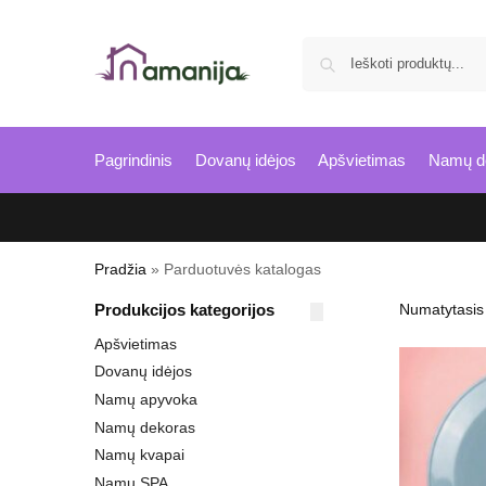
Pagrindinis
Dovanų idėjos
Apšvietimas
Namų d
Pradžia
»
Parduotuvės katalogas
Produkcijos kategorijos
Apšvietimas
Dovanų idėjos
Namų apyvoka
Namų dekoras
Namų kvapai
Namų SPA