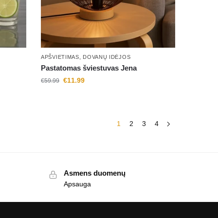
APŠVIETIMAS
,
DOVANŲ IDĖJOS
Pastatomas šviestuvas Jena
€
11.99
€
59.99
1
2
3
4
Asmens duomenų
Apsauga