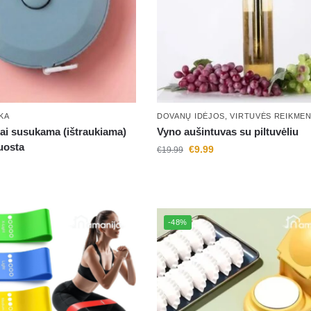
KA
DOVANŲ IDĖJOS
,
VIRTUVĖS REIKME
ai susukama (ištraukiama)
Vyno aušintuvas su piltuvėliu
uosta
€
9.99
€
19.99
-48%