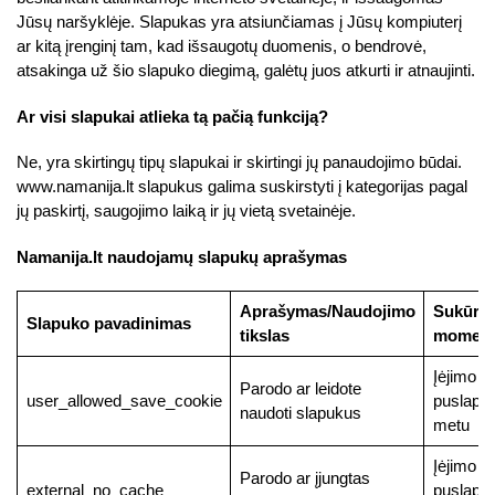
Jūsų naršyklėje. Slapukas yra atsiunčiamas į Jūsų kompiuterį
ar kitą įrenginį tam, kad išsaugotų duomenis, o bendrovė,
atsakinga už šio slapuko diegimą, galėtų juos atkurti ir atnaujinti.
Ar visi slapukai atlieka tą pačią funkciją?
Ne, yra skirtingų tipų slapukai ir skirtingi jų panaudojimo būdai.
www.namanija.lt slapukus galima suskirstyti į kategorijas pagal
jų paskirtį, saugojimo laiką ir jų vietą svetainėje.
Namanija.lt naudojamų slapukų aprašymas
Aprašymas/Naudojimo
Sukūri
Slapuko pavadinimas
tikslas
moment
Įėjimo į
Parodo ar leidote
user_allowed_save_cookie
puslapį
naudoti slapukus
metu
Įėjimo į
Parodo ar įjungtas
external_no_cache
puslapį