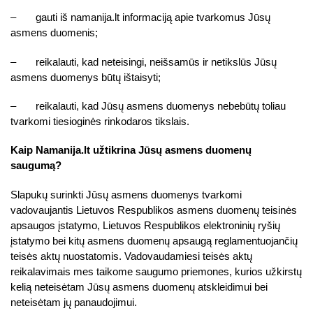
– gauti iš namanija.lt informaciją apie tvarkomus Jūsų
asmens duomenis;
– reikalauti, kad neteisingi, neišsamūs ir netikslūs Jūsų
asmens duomenys būtų ištaisyti;
– reikalauti, kad Jūsų asmens duomenys nebebūtų toliau
tvarkomi tiesioginės rinkodaros tikslais.
Kaip Namanija.lt užtikrina Jūsų asmens duomenų
saugumą?
Slapukų surinkti Jūsų asmens duomenys tvarkomi
vadovaujantis Lietuvos Respublikos asmens duomenų teisinės
apsaugos įstatymo, Lietuvos Respublikos elektroninių ryšių
įstatymo bei kitų asmens duomenų apsaugą reglamentuojančių
teisės aktų nuostatomis. Vadovaudamiesi teisės aktų
reikalavimais mes taikome saugumo priemones, kurios užkirstų
kelią neteisėtam Jūsų asmens duomenų atskleidimui bei
neteisėtam jų panaudojimui.