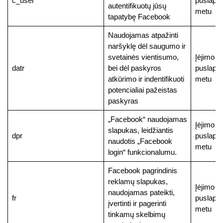
c_user
puslapį
autentifikuotų jūsų
metu
tapatybę Facebook
Naudojamas atpažinti
naršyklę dėl saugumo ir
svetainės vientisumo,
Įėjimo į
datr
bei dėl paskyros
puslapį
atkūrimo ir indentifikuoti
metu
potencialiai pažeistas
paskyras
„Facebook“ naudojamas
Įėjimo į
slapukas, leidžiantis
dpr
puslapį
naudotis „Facebook
metu
login“ funkcionalumu.
Facebook pagrindinis
reklamų slapukas,
Įėjimo į
naudojamas pateikti,
fr
puslapį
įvertinti ir pagerinti
metu
tinkamų skelbimų