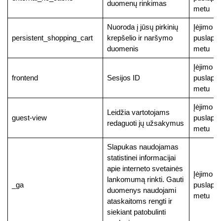
duomenų rinkimas
metu
Nuoroda į jūsų pirkinių
Įėjimo į
persistent_shopping_cart
krepšelio ir naršymo
puslapį
duomenis
metu
Įėjimo į
frontend
Sesijos ID
puslapį
metu
Įėjimo į
Leidžia vartotojams
guest-view
puslapį
redaguoti jų užsakymus
metu
Slapukas naudojamas
statistinei informacijai
apie interneto svetainės
Įėjimo į
lankomumą rinkti. Gauti
_ga
puslapį
duomenys naudojami
metu
ataskaitoms rengti ir
siekiant patobulinti