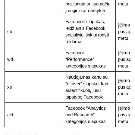
prisijungta su tuo pačiu
metu
įrenginiu ar naršykle
Facebook slapukas,
Įėjimo į
leidžiantis Facebook
sb
puslapį
socialiniui tinklui rodyti
metu
reklamą
Facebook
Įėjimo į
wd
“Performance”
puslapį
kategorijos slapukas
metu
Naudojamas kartu su
Įėjimo į
“c_user” slapuku, kad
xs
puslapį
autentifikuotų jūsų
metu
tapatybę Facebook
Facebook “Analytics
Įėjimo į
act
and Research”
puslapį
kategorijos slapukas
metu