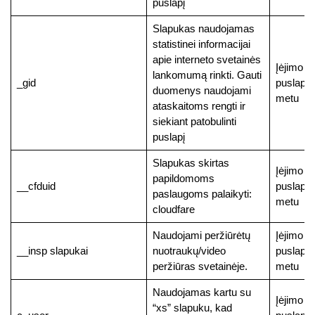
puslapį
Slapukas naudojamas
statistinei informacijai
apie interneto svetainės
Įėjimo į
lankomumą rinkti. Gauti
_gid
puslapį
duomenys naudojami
metu
ataskaitoms rengti ir
siekiant patobulinti
puslapį
Slapukas skirtas
Įėjimo į
papildomoms
__cfduid
puslapį
paslaugoms palaikyti:
metu
cloudfare
Naudojami peržiūrėtų
Įėjimo į
__insp slapukai
nuotraukų/video
puslapį
peržiūras svetainėje.
metu
Naudojamas kartu su
Įėjimo į
“xs” slapuku, kad