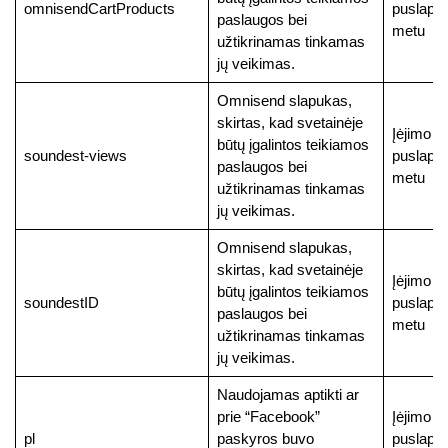
omnisendCartProducts
puslapį
paslaugos bei
metu
užtikrinamas tinkamas
jų veikimas.
Omnisend slapukas,
skirtas, kad svetainėje
Įėjimo į
būtų įgalintos teikiamos
soundest-views
puslapį
paslaugos bei
metu
užtikrinamas tinkamas
jų veikimas.
Omnisend slapukas,
skirtas, kad svetainėje
Įėjimo į
būtų įgalintos teikiamos
soundestID
puslapį
paslaugos bei
metu
užtikrinamas tinkamas
jų veikimas.
Naudojamas aptikti ar
prie “Facebook”
Įėjimo į
pl
paskyros buvo
puslapį