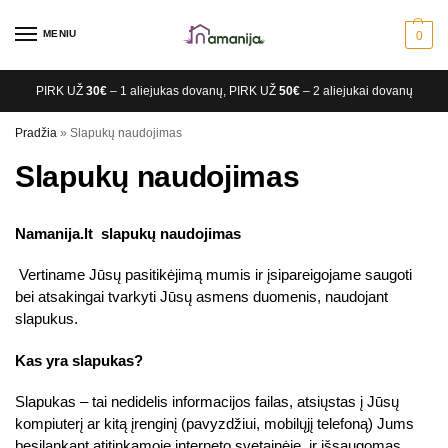
MENIU
0
PIRK UŽ
30€
– 1 aliejukas dovanų, PIRK UŽ
50€
– 2 aliejukai dovanų
Pradžia
»
Slapukų naudojimas
Slapukų naudojimas
Namanija.lt slapukų naudojimas
Vertiname Jūsų pasitikėjimą mumis ir įsipareigojame saugoti
bei atsakingai tvarkyti Jūsų asmens duomenis, naudojant
slapukus.
Kas yra slapukas?
Slapukas – tai nedidelis informacijos failas, atsiųstas į Jūsų
kompiuterį ar kitą įrenginį (pavyzdžiui, mobilųjį telefoną) Jums
besilankant atitinkamoje interneto svetainėje, ir išsaugomas