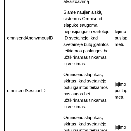
atvaizdavimą
Šiame naujienlaiškių
sistemos Omnisend
slapuke saugoma
neprisijungusio vartotojo
Įėjimo į
omnisendAnonymousID
ID svetainėje, kad
puslapį
svetainėje būtų įgalintos
metu
teikiamos paslaugos bei
užtikrinamas tinkamas
jų veikimas.
Omnisend slapukas,
skirtas, kad svetainėje
Įėjimo į
būtų įgalintos teikiamos
omnisendSessionID
puslapį
paslaugos bei
metu
užtikrinamas tinkamas
jų veikimas.
Omnisend slapukas,
skirtas, kad svetainėje
Įėjimo į
būtų įgalintos teikiamos