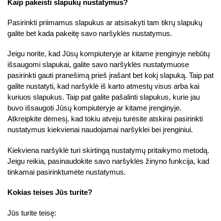
Kaip pakeisti slapukų nustatymus?
Pasirinkti priimamus slapukus ar atsisakyti tam tikrų slapukų
galite bet kada pakeitę savo naršyklės nustatymus.
Jeigu norite, kad Jūsų kompiuteryje ar kitame įrenginyje nebūtų
išsaugomi slapukai, galite savo naršyklės nustatymuose
pasirinkti gauti pranešimą prieš įrašant bet kokį slapuką. Taip pat
galite nustatyti, kad naršyklė iš karto atmestų visus arba kai
kuriuos slapukus. Taip pat galite pašalinti slapukus, kurie jau
buvo išsaugoti Jūsų kompiuteryje ar kitame įrenginyje.
Atkreipkite dėmesį, kad tokiu atveju turėsite atskirai pasirinkti
nustatymus kiekvienai naudojamai naršyklei bei įrenginiui.
Kiekviena naršyklė turi skirtingą nustatymų pritaikymo metodą.
Jeigu reikia, pasinaudokite savo naršyklės žinyno funkcija, kad
tinkamai pasirinktumėte nustatymus.
Kokias teises Jūs turite?
Jūs turite teisę: