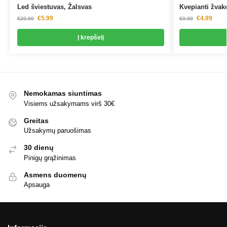
Led šviestuvas, Žalsvas
Kvepianti žvak
€
5.99
€
4.99
€
29.99
€
9.99
Į krepšelį
Nemokamas siuntimas
Visiems užsakymams virš 30€
Greitas
Užsakymų paruošimas
30 dienų
Pinigų grąžinimas
Asmens duomenų
Apsauga