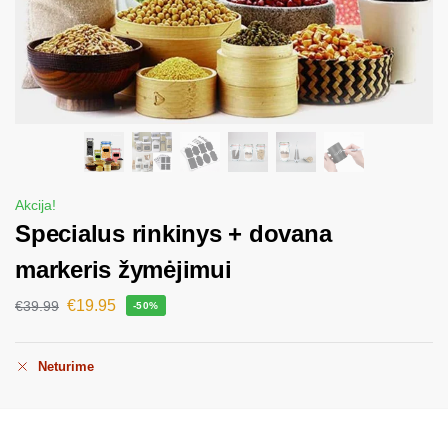
Akcija!
Specialus rinkinys + dovana
markeris žymėjimui
€
19.95
€
39.99
-50%
Neturime