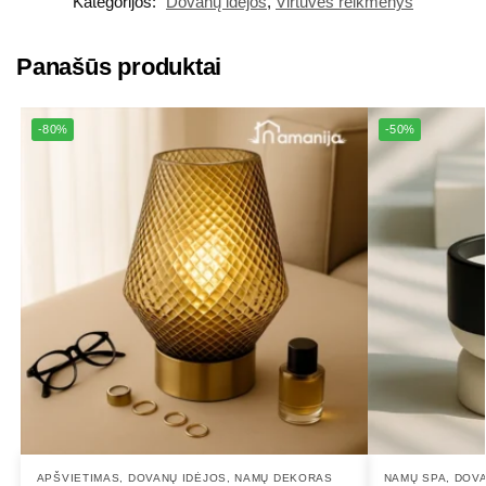
Kategorijos:
Dovanų idėjos
,
Virtuvės reikmenys
Panašūs produktai
-80%
-50%
APŠVIETIMAS
,
DOVANŲ IDĖJOS
,
NAMŲ DEKORAS
NAMŲ SPA
,
DOVA