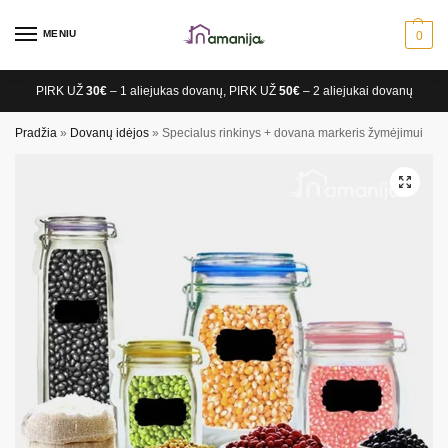
MENIU
0
PIRK UŽ
30€
– 1 aliejukas dovanų, PIRK UŽ
50€
– 2 aliejukai dovanų
Pradžia
»
Dovanų idėjos
»
Specialus rinkinys + dovana markeris žymėjimui