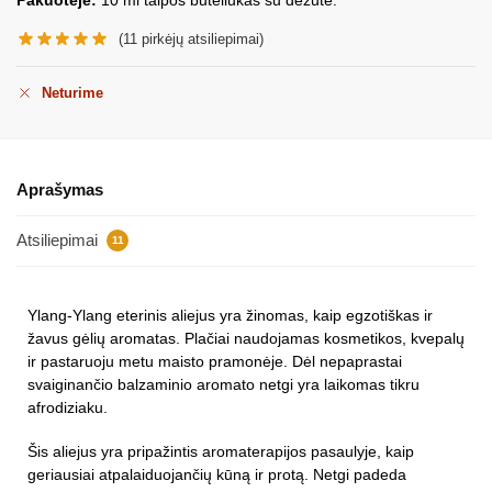
(
11
pirkėjų atsiliepimai)
Neturime
Aprašymas
Atsiliepimai
11
Ylang-Ylang eterinis aliejus yra žinomas, kaip egzotiškas ir
žavus gėlių aromatas. Plačiai naudojamas kosmetikos, kvepalų
ir pastaruoju metu maisto pramonėje. Dėl nepaprastai
svaiginančio balzaminio aromato netgi yra laikomas tikru
afrodiziaku.
Šis aliejus yra pripažintis aromaterapijos pasaulyje, kaip
geriausiai atpalaiduojančių kūną ir protą. Netgi padeda