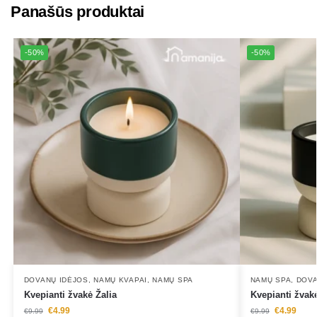
Panašūs produktai
-50%
-50%
DOVANŲ IDĖJOS
,
NAMŲ KVAPAI
,
NAMŲ SPA
NAMŲ SPA
,
DOVA
Kvepianti žvakė Žalia
Kvepianti žvak
€
4.99
€
4.99
€
9.99
€
9.99