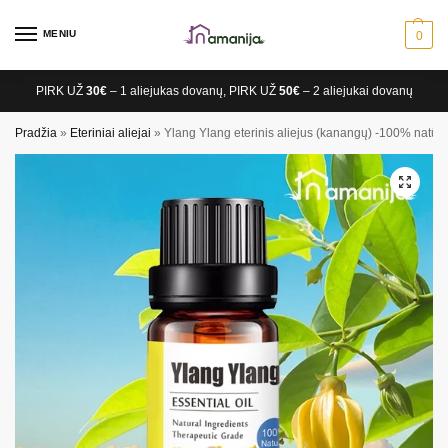
MENIU
0
PIRK UŽ
30€
– 1 aliejukas dovanų, PIRK UŽ
50€
– 2 aliejukai dovanų
Pradžia
»
Eteriniai aliejai
»
Ylang Ylang eterinis aliejus (kanangų) -100% natūr