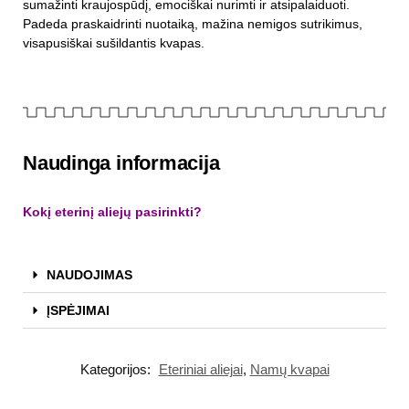
sumažinti kraujospūdį, emociškai nurimti ir atsipalaiduoti.
Padeda praskaidrinti nuotaiką, mažina nemigos sutrikimus,
visapusiškai sušildantis kvapas.
Naudinga informacija
Kokį eterinį aliejų pasirinkti?
NAUDOJIMAS
ĮSPĖJIMAI
Kategorijos:
Eteriniai aliejai
,
Namų kvapai