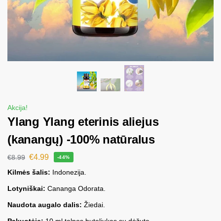
Akcija!
Ylang Ylang eterinis aliejus
(kanangų) -100% natūralus
€
4.99
€
8.99
-44%
Kilmės šalis:
Indonezija.
Lotyniškai:
Cananga Odorata.
Naudota augalo dalis:
Žiedai.
Pakuotėje:
10 ml talpos buteliukas su dėžute.