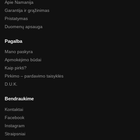
Apie Namanija
Garantija ir grąžinimas
Pristatymas
Duomenų apsauga
Pagalba
Mano paskyra
Apmokėjimo būdai
Kaip pirkti?
Pirkimo – pardavimo taisyklės
D.U.K.
Bendraukime
Kontaktai
Facebook
Instagram
Straipsniai