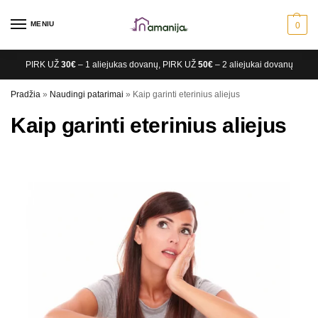
MENIU
0
PIRK UŽ
30€
– 1 aliejukas dovanų, PIRK UŽ
50€
– 2 aliejukai dovanų
Pradžia
»
Naudingi patarimai
»
Kaip garinti eterinius aliejus
Kaip garinti eterinius aliejus