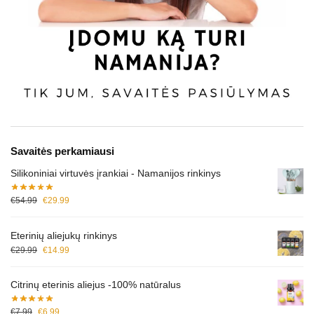
Savaitės perkamiausi
Silikoniniai virtuvės įrankiai - Namanijos rinkinys
€
54.99
€
29.99
Eterinių aliejukų rinkinys
€
29.99
€
14.99
Citrinų eterinis aliejus -100% natūralus
€
7.99
€
6.99