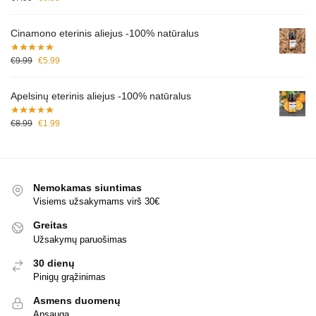
Cinamono eterinis aliejus -100% natūralus
€
9.99
€
5.99
Apelsinų eterinis aliejus -100% natūralus
€
8.99
€
1.99
Nemokamas siuntimas
Visiems užsakymams virš 30€
Greitas
Užsakymų paruošimas
30 dienų
Pinigų grąžinimas
Asmens duomenų
Apsauga