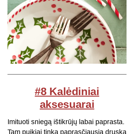
#8 Kalėdiniai
aksesuarai
Imituoti sniegą ištikrūjų labai paprasta.
Tam puikiai tinka paprasčiausia druska