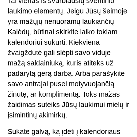
Tai vienas iš svarbiausių šventinio
laukimo elementų. Jeigu Jūsų šeimoje
yra mažųjų nenuoramų laukiančių
Kalėdų, būtinai skirkite laiko tokiam
kalendoriui sukurti. Kiekviena
žvaigždutė gali slėpti savo viduje
mažą saldainiuką, kuris atiteks už
padarytą gerą darbą. Arba parašykite
savo antrajai pusei motyvuojančią
žinutę, ar komplimentą. Toks mažas
žaidimas suteiks Jūsų laukimui mielų ir
įsimintinų akimirkų.
Sukate galvą, ką įdėti į kalendoriaus