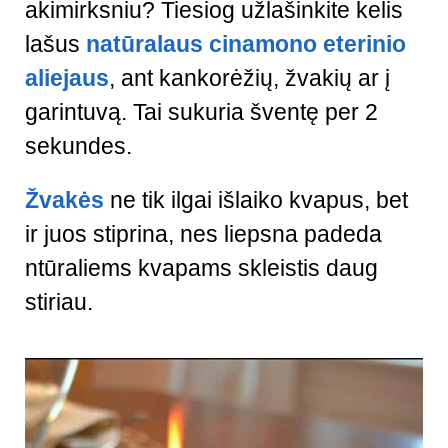
akimirksniu? Tiesiog užlašinkite kelis
lašus
natūralaus cinamono eterinio
aliejaus
, ant kankorėžių, žvakių ar į
garintuvą. Tai sukuria šventę per 2
sekundes.
Žvakės
ne tik ilgai išlaiko kvapus, bet
ir juos stiprina, nes liepsna padeda
ntūraliems kvapams skleistis daug
stiriau.