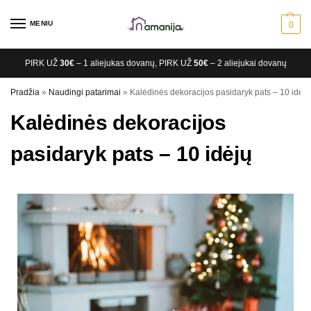
MENIU
0
PIRK UŽ
30€
– 1 aliejukas dovanų, PIRK UŽ
50€
– 2 aliejukai dovanų
Pradžia
»
Naudingi patarimai
»
Kalėdinės dekoracijos pasidaryk pats – 10 idėjų
Kalėdinės dekoracijos
pasidaryk pats – 10 idėjų