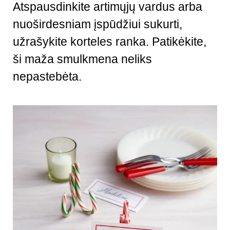
Atspausdinkite artimųjų vardus arba
nuoširdesniam įspūdžiui sukurti,
užrašykite korteles ranka. Patikėkite,
ši maža smulkmena neliks
nepastebėta.