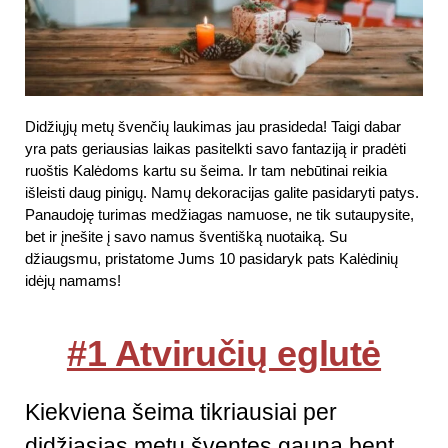
Didžiųjų metų švenčių laukimas jau prasideda! Taigi dabar
yra pats geriausias laikas pasitelkti savo fantaziją ir pradėti
ruoštis Kalėdoms kartu su šeima. Ir tam nebūtinai reikia
išleisti daug pinigų. Namų dekoracijas galite pasidaryti patys.
Panaudoję turimas medžiagas namuose, ne tik sutaupysite,
bet ir įnešite į savo namus šventišką nuotaiką. Su
džiaugsmu, pristatome Jums 10 pasidaryk pats Kalėdinių
idėjų namams!
#1 Atviručių eglutė
Kiekviena šeima tikriausiai per
didžiąsias metų šventes gauna bent