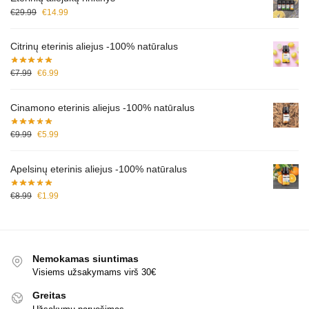
€
29.99
€
14.99
Citrinų eterinis aliejus -100% natūralus
€
7.99
€
6.99
Cinamono eterinis aliejus -100% natūralus
€
9.99
€
5.99
Apelsinų eterinis aliejus -100% natūralus
€
8.99
€
1.99
Nemokamas siuntimas
Visiems užsakymams virš 30€
Greitas