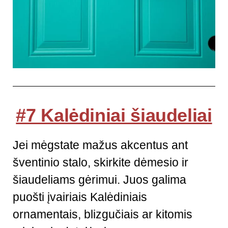
#7 Kalėdiniai šiaudeliai
Jei mėgstate mažus akcentus ant
šventinio stalo, skirkite dėmesio ir
šiaudeliams gėrimui. Juos galima
puošti įvairiais Kalėdiniais
ornamentais, blizgučiais ar kitomis