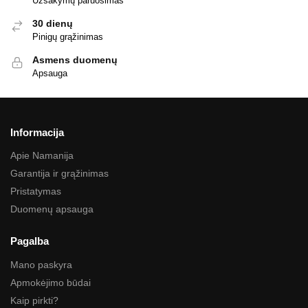
Užsakymų paruošimas
30 dienų
Pinigų grąžinimas
Asmens duomenų
Apsauga
Informacija
Apie Namanija
Garantija ir grąžinimas
Pristatymas
Duomenų apsauga
Pagalba
Mano paskyra
Apmokėjimo būdai
Kaip pirkti?