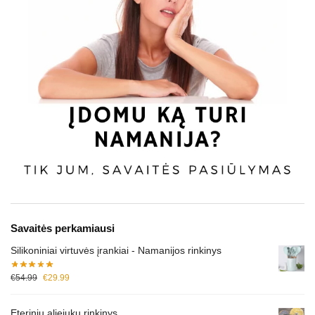
Savaitės perkamiausi
Silikoniniai virtuvės įrankiai - Namanijos rinkinys
€
54.99
€
29.99
Eterinių aliejukų rinkinys