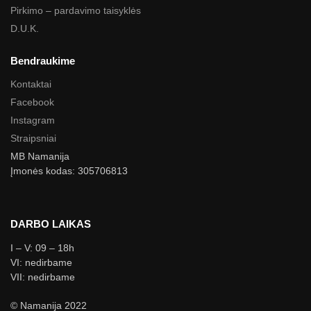
Pirkimo – pardavimo taisyklės
D.U.K.
Bendraukime
Kontaktai
Facebook
Instagram
Straipsniai
MB Namanija
Įmonės kodas: 305706813
DARBO LAIKAS
I – V: 09 – 18h
VI: nedirbame
VII: nedirbame
© Namanija 2022