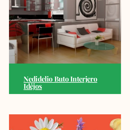
Nedidelio Buto Interjero
Idėjos