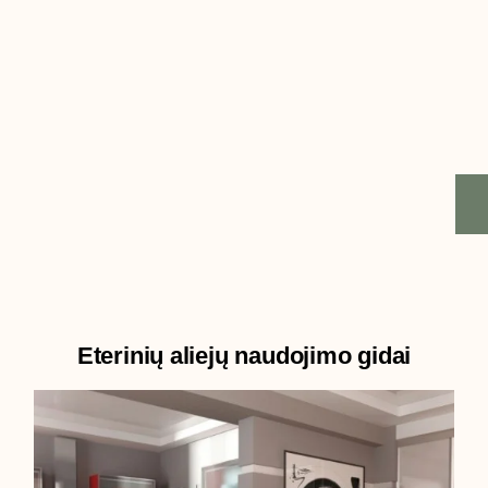
Eterinių aliejų naudojimo gidai